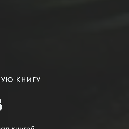
ВУЮ КНИГУ
В
ад книгой.