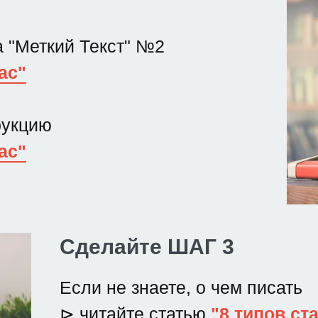
а "Меткий Текст" №2
ас"
трукцию
ас"
Сделайте ШАГ 3
Если не знаете, о чем писать
⊳ читайте статью
"8 типов ст